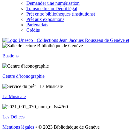
Demander une numérisation
Transmettre au Dépôt légal
Prêt entre bibliothèques (institutions)
Prêt aux expositions
Partenariats
Crédits
Bastions
Centre d’iconographie
La Musicale
Les Délices
Mentions légales
• © 2023 Bibliothèque de Genève