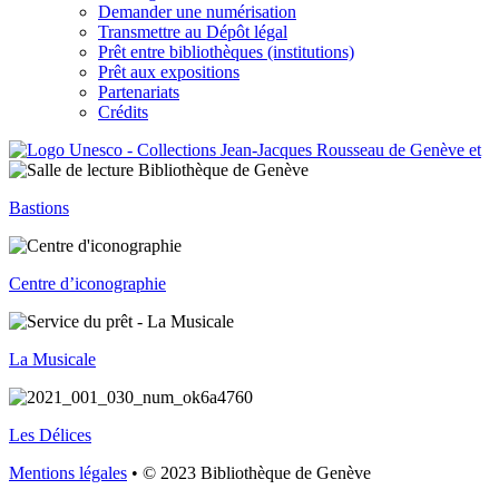
Demander une numérisation
Transmettre au Dépôt légal
Prêt entre bibliothèques (institutions)
Prêt aux expositions
Partenariats
Crédits
Bastions
Centre d’iconographie
La Musicale
Les Délices
Mentions légales
• © 2023 Bibliothèque de Genève