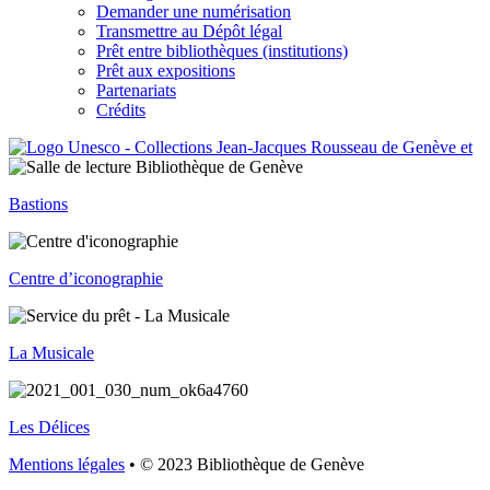
Demander une numérisation
Transmettre au Dépôt légal
Prêt entre bibliothèques (institutions)
Prêt aux expositions
Partenariats
Crédits
Bastions
Centre d’iconographie
La Musicale
Les Délices
Mentions légales
• © 2023 Bibliothèque de Genève