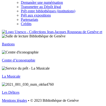
Demander une numérisation
Transmettre au Dépôt légal
Prêt entre bibliothèques (institutions)
Prêt aux expositions
Partenariats
Crédits
Bastions
Centre d’iconographie
La Musicale
Les Délices
Mentions légales
• © 2023 Bibliothèque de Genève