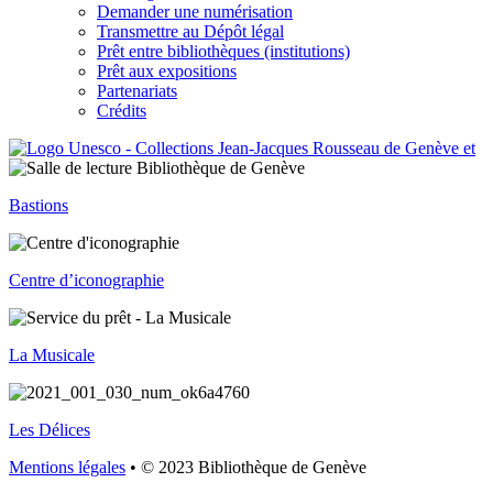
Demander une numérisation
Transmettre au Dépôt légal
Prêt entre bibliothèques (institutions)
Prêt aux expositions
Partenariats
Crédits
Bastions
Centre d’iconographie
La Musicale
Les Délices
Mentions légales
• © 2023 Bibliothèque de Genève