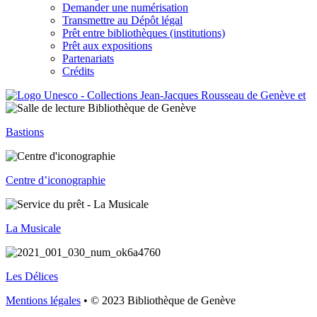
Demander une numérisation
Transmettre au Dépôt légal
Prêt entre bibliothèques (institutions)
Prêt aux expositions
Partenariats
Crédits
Bastions
Centre d’iconographie
La Musicale
Les Délices
Mentions légales
• © 2023 Bibliothèque de Genève