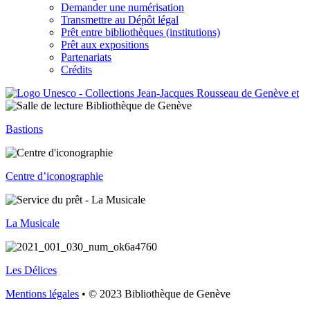
Demander une numérisation
Transmettre au Dépôt légal
Prêt entre bibliothèques (institutions)
Prêt aux expositions
Partenariats
Crédits
Bastions
Centre d’iconographie
La Musicale
Les Délices
Mentions légales
• © 2023 Bibliothèque de Genève