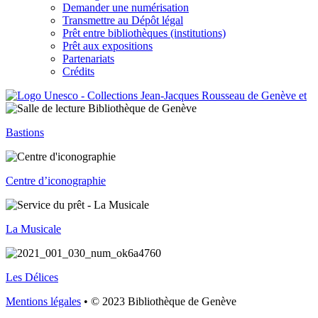
Demander une numérisation
Transmettre au Dépôt légal
Prêt entre bibliothèques (institutions)
Prêt aux expositions
Partenariats
Crédits
Bastions
Centre d’iconographie
La Musicale
Les Délices
Mentions légales
• © 2023 Bibliothèque de Genève