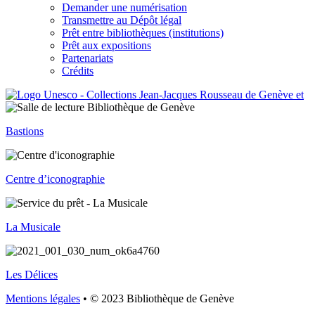
Demander une numérisation
Transmettre au Dépôt légal
Prêt entre bibliothèques (institutions)
Prêt aux expositions
Partenariats
Crédits
Bastions
Centre d’iconographie
La Musicale
Les Délices
Mentions légales
• © 2023 Bibliothèque de Genève