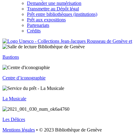
Demander une numérisation
Transmettre au Dépôt légal
Prêt entre bibliothèques (institutions)
Prêt aux expositions
Partenariats
Crédits
Bastions
Centre d’iconographie
La Musicale
Les Délices
Mentions légales
• © 2023 Bibliothèque de Genève