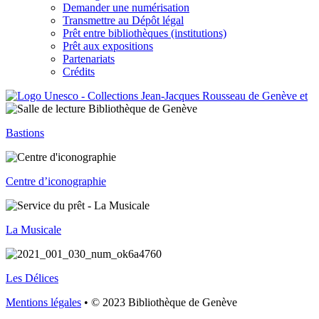
Demander une numérisation
Transmettre au Dépôt légal
Prêt entre bibliothèques (institutions)
Prêt aux expositions
Partenariats
Crédits
Bastions
Centre d’iconographie
La Musicale
Les Délices
Mentions légales
• © 2023 Bibliothèque de Genève