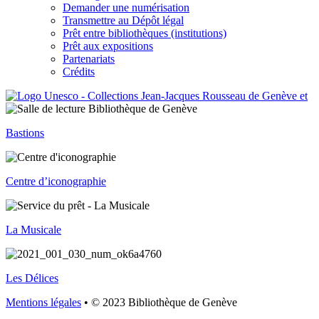
Demander une numérisation
Transmettre au Dépôt légal
Prêt entre bibliothèques (institutions)
Prêt aux expositions
Partenariats
Crédits
Bastions
Centre d’iconographie
La Musicale
Les Délices
Mentions légales
• © 2023 Bibliothèque de Genève