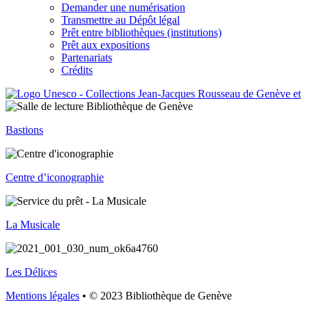
Demander une numérisation
Transmettre au Dépôt légal
Prêt entre bibliothèques (institutions)
Prêt aux expositions
Partenariats
Crédits
Bastions
Centre d’iconographie
La Musicale
Les Délices
Mentions légales
• © 2023 Bibliothèque de Genève