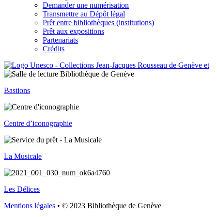
Demander une numérisation
Transmettre au Dépôt légal
Prêt entre bibliothèques (institutions)
Prêt aux expositions
Partenariats
Crédits
Bastions
Centre d’iconographie
La Musicale
Les Délices
Mentions légales
• © 2023 Bibliothèque de Genève