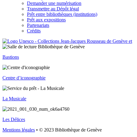
Demander une numérisation
Transmettre au Dépôt légal
Prêt entre bibliothèques (institutions)
Prêt aux expositions
Partenariats
Crédits
Bastions
Centre d’iconographie
La Musicale
Les Délices
Mentions légales
• © 2023 Bibliothèque de Genève