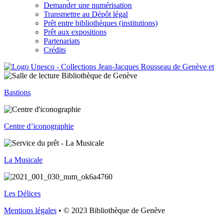
Demander une numérisation
Transmettre au Dépôt légal
Prêt entre bibliothèques (institutions)
Prêt aux expositions
Partenariats
Crédits
Bastions
Centre d’iconographie
La Musicale
Les Délices
Mentions légales
• © 2023 Bibliothèque de Genève