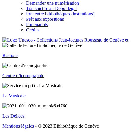
Demander une numérisation
Transmettre au Dépôt légal
Prêt entre bibliothèques (institutions)
Prêt aux expositions
Partenariats
Crédits
Bastions
Centre d’iconographie
La Musicale
Les Délices
Mentions légales
• © 2023 Bibliothèque de Genève