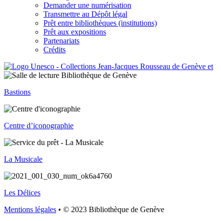
Demander une numérisation
Transmettre au Dépôt légal
Prêt entre bibliothèques (institutions)
Prêt aux expositions
Partenariats
Crédits
Bastions
Centre d’iconographie
La Musicale
Les Délices
Mentions légales
• © 2023 Bibliothèque de Genève