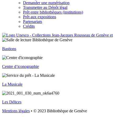
Demander une numérisation
Transmettre au Dépôt légal
Prêt entre bibliothèques (institutions)
Prêt aux expositions
Partenariats
Crédits
Bastions
Centre d’iconographie
La Musicale
Les Délices
Mentions légales
• © 2023 Bibliothèque de Genève