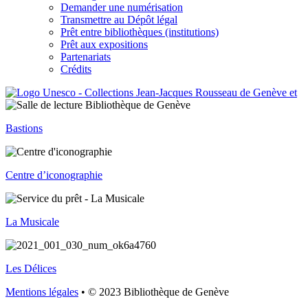
Demander une numérisation
Transmettre au Dépôt légal
Prêt entre bibliothèques (institutions)
Prêt aux expositions
Partenariats
Crédits
Bastions
Centre d’iconographie
La Musicale
Les Délices
Mentions légales
• © 2023 Bibliothèque de Genève