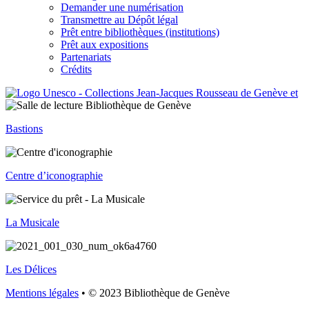
Demander une numérisation
Transmettre au Dépôt légal
Prêt entre bibliothèques (institutions)
Prêt aux expositions
Partenariats
Crédits
Bastions
Centre d’iconographie
La Musicale
Les Délices
Mentions légales
• © 2023 Bibliothèque de Genève