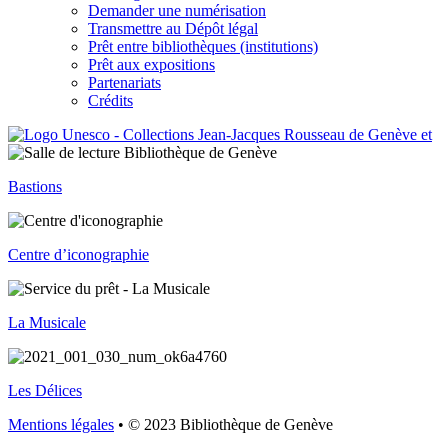
Demander une numérisation
Transmettre au Dépôt légal
Prêt entre bibliothèques (institutions)
Prêt aux expositions
Partenariats
Crédits
Bastions
Centre d’iconographie
La Musicale
Les Délices
Mentions légales
• © 2023 Bibliothèque de Genève