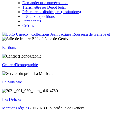
Demander une numérisation
Transmettre au Dépôt légal
Prêt entre bibliothèques (institutions)
Prêt aux expositions
Partenariats
Crédits
Bastions
Centre d’iconographie
La Musicale
Les Délices
Mentions légales
• © 2023 Bibliothèque de Genève