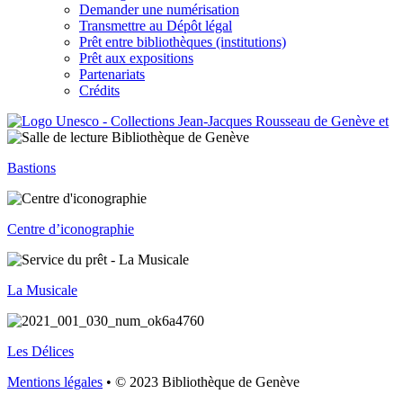
Demander une numérisation
Transmettre au Dépôt légal
Prêt entre bibliothèques (institutions)
Prêt aux expositions
Partenariats
Crédits
Bastions
Centre d’iconographie
La Musicale
Les Délices
Mentions légales
• © 2023 Bibliothèque de Genève