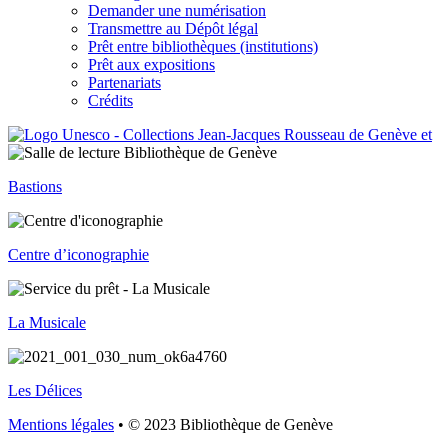
Demander une numérisation
Transmettre au Dépôt légal
Prêt entre bibliothèques (institutions)
Prêt aux expositions
Partenariats
Crédits
Bastions
Centre d’iconographie
La Musicale
Les Délices
Mentions légales
• © 2023 Bibliothèque de Genève