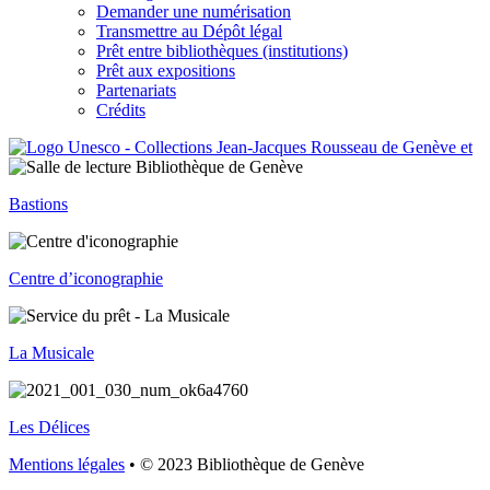
Demander une numérisation
Transmettre au Dépôt légal
Prêt entre bibliothèques (institutions)
Prêt aux expositions
Partenariats
Crédits
Bastions
Centre d’iconographie
La Musicale
Les Délices
Mentions légales
• © 2023 Bibliothèque de Genève