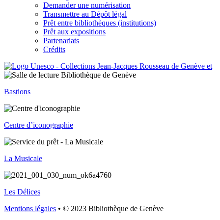
Demander une numérisation
Transmettre au Dépôt légal
Prêt entre bibliothèques (institutions)
Prêt aux expositions
Partenariats
Crédits
Bastions
Centre d’iconographie
La Musicale
Les Délices
Mentions légales
• © 2023 Bibliothèque de Genève