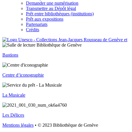
Demander une numérisation
Transmettre au Dépôt légal
Prêt entre bibliothèques (institutions)
Prêt aux expositions
Partenariats
Crédits
Bastions
Centre d’iconographie
La Musicale
Les Délices
Mentions légales
• © 2023 Bibliothèque de Genève