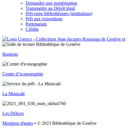
Demander une numérisation
Transmettre au Dépôt légal
Prêt entre bibliothèques (institutions)
Prêt aux expositions
Partenariats
Crédits
Bastions
Centre d’iconographie
La Musicale
Les Délices
Mentions légales
• © 2023 Bibliothèque de Genève