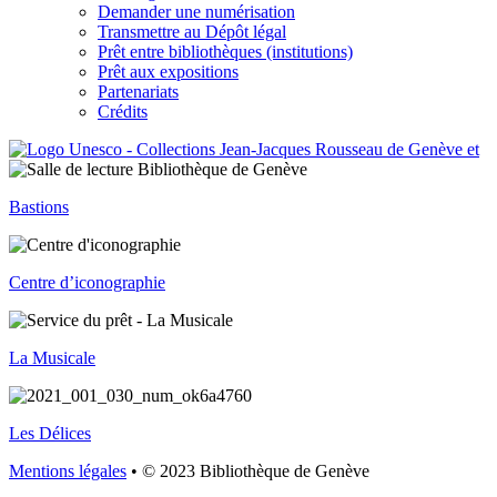
Demander une numérisation
Transmettre au Dépôt légal
Prêt entre bibliothèques (institutions)
Prêt aux expositions
Partenariats
Crédits
Bastions
Centre d’iconographie
La Musicale
Les Délices
Mentions légales
• © 2023 Bibliothèque de Genève