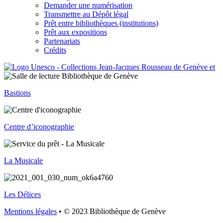
Demander une numérisation
Transmettre au Dépôt légal
Prêt entre bibliothèques (institutions)
Prêt aux expositions
Partenariats
Crédits
Bastions
Centre d’iconographie
La Musicale
Les Délices
Mentions légales
• © 2023 Bibliothèque de Genève