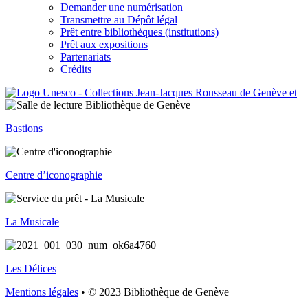
Demander une numérisation
Transmettre au Dépôt légal
Prêt entre bibliothèques (institutions)
Prêt aux expositions
Partenariats
Crédits
Bastions
Centre d’iconographie
La Musicale
Les Délices
Mentions légales
• © 2023 Bibliothèque de Genève