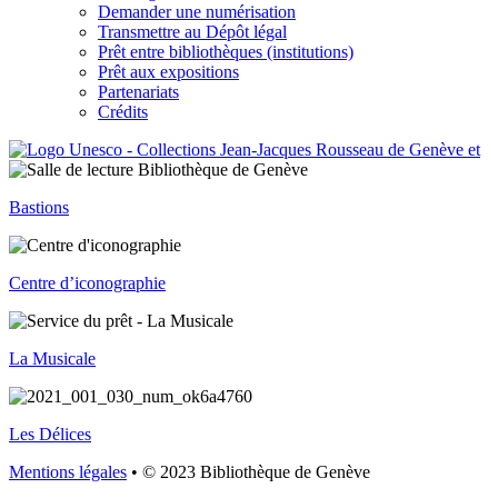
Demander une numérisation
Transmettre au Dépôt légal
Prêt entre bibliothèques (institutions)
Prêt aux expositions
Partenariats
Crédits
Bastions
Centre d’iconographie
La Musicale
Les Délices
Mentions légales
• © 2023 Bibliothèque de Genève