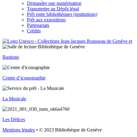
Demander une numérisation
Transmettre au Dépôt légal
Prêt entre bibliothèques (institutions)
Prêt aux expositions
Partenariats
Crédits
Bastions
Centre d’iconographie
La Musicale
Les Délices
Mentions légales
• © 2023 Bibliothèque de Genève