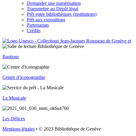
Demander une numérisation
Transmettre au Dépôt légal
Prêt entre bibliothèques (institutions)
Prêt aux expositions
Partenariats
Crédits
Bastions
Centre d’iconographie
La Musicale
Les Délices
Mentions légales
• © 2023 Bibliothèque de Genève