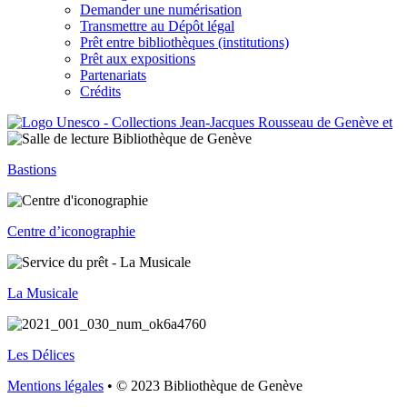
Demander une numérisation
Transmettre au Dépôt légal
Prêt entre bibliothèques (institutions)
Prêt aux expositions
Partenariats
Crédits
Bastions
Centre d’iconographie
La Musicale
Les Délices
Mentions légales
• © 2023 Bibliothèque de Genève