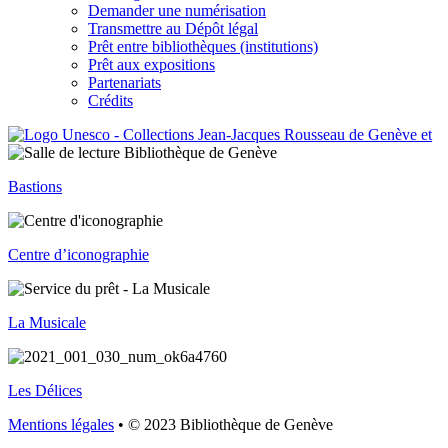
Demander une numérisation
Transmettre au Dépôt légal
Prêt entre bibliothèques (institutions)
Prêt aux expositions
Partenariats
Crédits
Bastions
Centre d’iconographie
La Musicale
Les Délices
Mentions légales
• © 2023 Bibliothèque de Genève