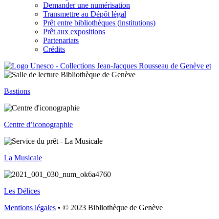
Demander une numérisation
Transmettre au Dépôt légal
Prêt entre bibliothèques (institutions)
Prêt aux expositions
Partenariats
Crédits
Bastions
Centre d’iconographie
La Musicale
Les Délices
Mentions légales
• © 2023 Bibliothèque de Genève