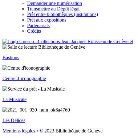
Demander une numérisation
Transmettre au Dépôt légal
Prêt entre bibliothèques (institutions)
Prêt aux expositions
Partenariats
Crédits
Bastions
Centre d’iconographie
La Musicale
Les Délices
Mentions légales
• © 2023 Bibliothèque de Genève