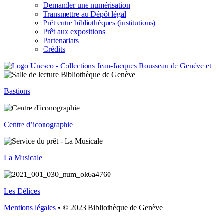
Demander une numérisation
Transmettre au Dépôt légal
Prêt entre bibliothèques (institutions)
Prêt aux expositions
Partenariats
Crédits
Bastions
Centre d’iconographie
La Musicale
Les Délices
Mentions légales
• © 2023 Bibliothèque de Genève