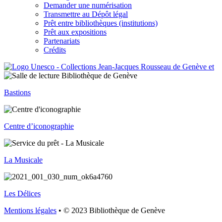
Demander une numérisation
Transmettre au Dépôt légal
Prêt entre bibliothèques (institutions)
Prêt aux expositions
Partenariats
Crédits
Bastions
Centre d’iconographie
La Musicale
Les Délices
Mentions légales
• © 2023 Bibliothèque de Genève