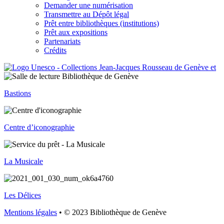
Demander une numérisation
Transmettre au Dépôt légal
Prêt entre bibliothèques (institutions)
Prêt aux expositions
Partenariats
Crédits
Bastions
Centre d’iconographie
La Musicale
Les Délices
Mentions légales
• © 2023 Bibliothèque de Genève