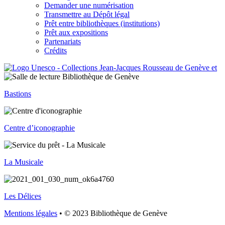
Demander une numérisation
Transmettre au Dépôt légal
Prêt entre bibliothèques (institutions)
Prêt aux expositions
Partenariats
Crédits
Bastions
Centre d’iconographie
La Musicale
Les Délices
Mentions légales
• © 2023 Bibliothèque de Genève