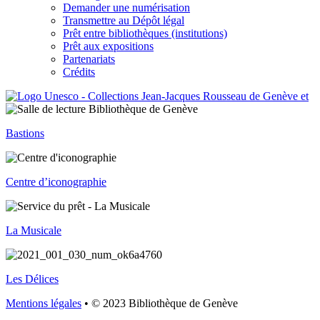
Demander une numérisation
Transmettre au Dépôt légal
Prêt entre bibliothèques (institutions)
Prêt aux expositions
Partenariats
Crédits
Bastions
Centre d’iconographie
La Musicale
Les Délices
Mentions légales
• © 2023 Bibliothèque de Genève