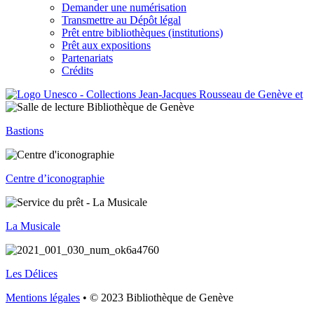
Demander une numérisation
Transmettre au Dépôt légal
Prêt entre bibliothèques (institutions)
Prêt aux expositions
Partenariats
Crédits
Bastions
Centre d’iconographie
La Musicale
Les Délices
Mentions légales
• © 2023 Bibliothèque de Genève