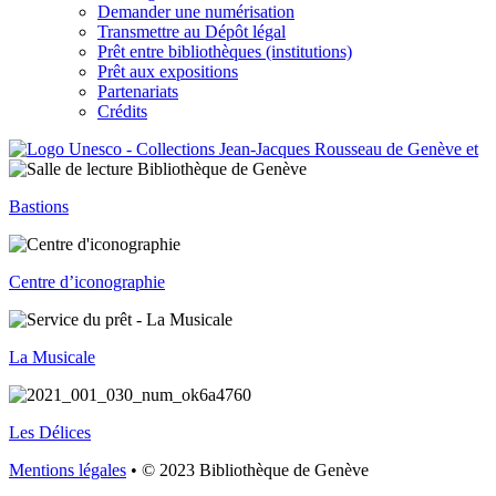
Demander une numérisation
Transmettre au Dépôt légal
Prêt entre bibliothèques (institutions)
Prêt aux expositions
Partenariats
Crédits
Bastions
Centre d’iconographie
La Musicale
Les Délices
Mentions légales
• © 2023 Bibliothèque de Genève