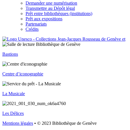
Demander une numérisation
Transmettre au Dépôt légal
Prêt entre bibliothèques (institutions)
Prêt aux expositions
Partenariats
Crédits
Bastions
Centre d’iconographie
La Musicale
Les Délices
Mentions légales
• © 2023 Bibliothèque de Genève