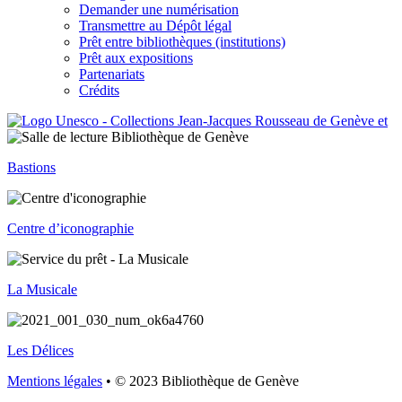
Demander une numérisation
Transmettre au Dépôt légal
Prêt entre bibliothèques (institutions)
Prêt aux expositions
Partenariats
Crédits
Bastions
Centre d’iconographie
La Musicale
Les Délices
Mentions légales
• © 2023 Bibliothèque de Genève