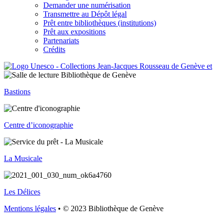
Demander une numérisation
Transmettre au Dépôt légal
Prêt entre bibliothèques (institutions)
Prêt aux expositions
Partenariats
Crédits
Bastions
Centre d’iconographie
La Musicale
Les Délices
Mentions légales
• © 2023 Bibliothèque de Genève