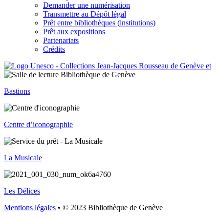
Demander une numérisation
Transmettre au Dépôt légal
Prêt entre bibliothèques (institutions)
Prêt aux expositions
Partenariats
Crédits
Bastions
Centre d’iconographie
La Musicale
Les Délices
Mentions légales
• © 2023 Bibliothèque de Genève